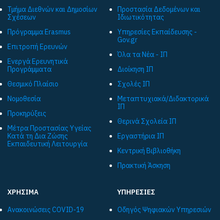
Τμήμα Διεθνών και Δημοσίων
Προστασία Δεδομένων και
Σχέσεων
Ιδιωτικότητας
Πρόγραμμα Εrasmus
Υπηρεσίες Εκπαίδευσης -
Gov.gr
Επιτροπή Ερευνών
Όλα τα Νέα - ΙΠ
Ενεργά Ερευνητικά
Προγράμματα
Διοίκηση ΙΠ
Θεσμικό Πλαίσιο
Σχολές ΙΠ
Νομοθεσία
Μεταπτυχιακά/Διδακτορικά
ΙΠ
Προκηρύξεις
Θερινά Σχολεία ΙΠ
Μέτρα Προστασίας Υγείας
Κατά τη Δια Ζώσης
Εργαστήρια ΙΠ
Εκπαιδευτική Λειτουργία
Κεντρική Βιβλιοθήκη
Πρακτική Άσκηση
ΧΡΗΣΙΜΑ
ΥΠΗΡΕΣΙΕΣ
Ανακοινώσεις COVID-19
Οδηγός Ψηφιακών Υπηρεσιών