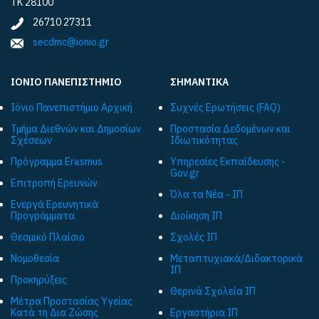
ΤΚ 28100
26710 27311
secdmc@ionio.gr
ΙΟΝΙΟ ΠΑΝΕΠΙΣΤΗΜΙΟ
ΣΗΜΑΝΤΙΚΑ
Ιόνιο Πανεπιστήμιο Αρχική
Συχνές Ερωτήσεις (FAQ)
Τμήμα Διεθνών και Δημοσίων
Προστασία Δεδομένων και
Σχέσεων
Ιδιωτικότητας
Πρόγραμμα Εrasmus
Υπηρεσίες Εκπαίδευσης -
Gov.gr
Επιτροπή Ερευνών
Όλα τα Νέα - ΙΠ
Ενεργά Ερευνητικά
Προγράμματα
Διοίκηση ΙΠ
Θεσμικό Πλαίσιο
Σχολές ΙΠ
Νομοθεσία
Μεταπτυχιακά/Διδακτορικά
ΙΠ
Προκηρύξεις
Θερινά Σχολεία ΙΠ
Μέτρα Προστασίας Υγείας
Κατά τη Δια Ζώσης
Εργαστήρια ΙΠ