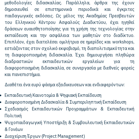
μεθοδολογίες διδασκαλίας. Παράλληλα, άρθρα της έχουν
δημοσιευθεί σε επιστημονικά περιοδικά και έγκριτες
παιδαγωγικές εκδόσεις. Ως μέλος της Ακαδημίας Πρεσβευτών
του Ελληνικού Κέντρου Ασφαλούς Διαδικτύου, έχει ηγηθεί
δράσεων ευαισθητοποίησης για τη χρήση της τεχνολογίας στην
εκπαίδευση και την ασφάλεια των μαθητών στο διαδίκτυο.
Επιπλέον, έχει διατελέσει ομιλήτρια σε ημερίδες και workshops,
εστιάζοντας στον σχολικό εκφοβισμό, τη διαπολιτισμικότητα και
τη διαφοροποιημένη διδασκαλία. Έχει δημιουργήσει πληθώρα
διαδραστικών εκπαιδευτικών εργαλείων για τη
διαφοροποιημένη διδασκαλία, σε συνεργασία με διεθνείς φορείς
και πανεπιστήμια.
Διαθέτει ένα ευρύ φάσμα εξειδικευσεων και ενδιαφερόντων:
Εκπαιδευτική Καινοτομία & Ψηφιακή Εκπαίδευση
Διαφοροποιημένη Διδασκαλία & Συμπεριληπτική Εκπαίδευση
Σχεδιασμός Εκπαιδευτικών Προγραμμάτων & Εκπαιδευτική
Πολιτική
Ψυχοπαιδαγωγική Υποστήριξη & Συμβουλευτική Εκπαιδευτικών
& Γονέων
Διαχείριση Έργων (Project Management)