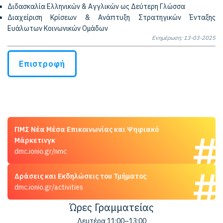
Διδασκαλία Ελληνικών & Αγγλικών ως Δεύτερη Γλώσσα
Διαχείριση Κρίσεων & Ανάπτυξη Στρατηγικών Ένταξης
Ευάλωτων Κοινωνικών Ομάδων
Ενημέρωση: 13-03-2025
Επιστροφή
ΠΜΣ Νέα Μέσα Επικοινωνίας και Ψηφιακό
Μάρκετινγκ
dmc.ionio.gr/nmc
Δράσεις και Εκδηλώσεις του Τμήματος
dmc.ionio.gr/activities
Ώρες Γραμματείας
Δευτέρα 11:00–13:00