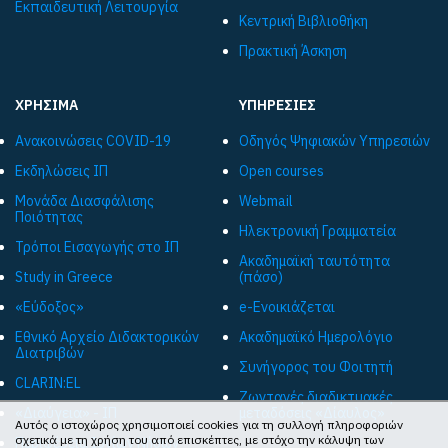
Εκπαιδευτική Λειτουργία
Κεντρική Βιβλιοθήκη
Πρακτική Άσκηση
ΧΡΗΣΙΜΑ
ΥΠΗΡΕΣΙΕΣ
Ανακοινώσεις COVID-19
Οδηγός Ψηφιακών Υπηρεσιών
Εκδηλώσεις ΙΠ
Open courses
Μονάδα Διασφάλισης
Webmail
Ποιότητας
Ηλεκτρονική Γραμματεία
Τρόποι Εισαγωγής στο ΙΠ
Ακαδημαϊκή ταυτότητα
Study in Greece
(πάσο)
«Εύδοξος»
e-Ενοικιάζεται
Εθνικό Αρχείο Διδακτορικών
Ακαδημαϊκό Ημερολόγιο
Διατριβών
Συνήγορος του Φοιτητή
CLARIN:EL
Ζωντανές διαδικτυακές
«Διαύγεια» - ΙΠ
μεταδόσεις «Δίαυλος»
Αυτός ο ιστοχώρος χρησιμοποιεί cookies για τη συλλογή πληροφοριών
σχετικά με τη χρήση του από επισκέπτες, με στόχο την κάλυψη των
Περιφέρεια Ιονίων Νήσων