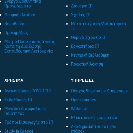
Ενεργά Ερευνητικά
Προγράμματα
Διοίκηση ΙΠ
Θεσμικό Πλαίσιο
Σχολές ΙΠ
Νομοθεσία
Μεταπτυχιακά/Διδακτορικά
ΙΠ
Προκηρύξεις
Θερινά Σχολεία ΙΠ
Μέτρα Προστασίας Υγείας
Κατά τη Δια Ζώσης
Εργαστήρια ΙΠ
Εκπαιδευτική Λειτουργία
Κεντρική Βιβλιοθήκη
Πρακτική Άσκηση
ΧΡΗΣΙΜΑ
ΥΠΗΡΕΣΙΕΣ
Ανακοινώσεις COVID-19
Οδηγός Ψηφιακών Υπηρεσιών
Εκδηλώσεις ΙΠ
Open courses
Μονάδα Διασφάλισης
Webmail
Ποιότητας
Ηλεκτρονική Γραμματεία
Τρόποι Εισαγωγής στο ΙΠ
Ακαδημαϊκή ταυτότητα
Study in Greece
(πάσο)