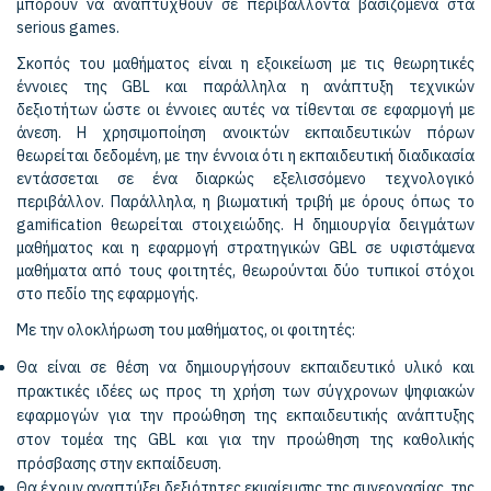
μπορούν να αναπτυχθούν σε περιβάλλοντα βασιζόμενα στα
serious games.
Σκοπός του μαθήματος είναι η εξοικείωση με τις θεωρητικές
έννοιες της GBL και παράλληλα η ανάπτυξη τεχνικών
δεξιοτήτων ώστε οι έννοιες αυτές να τίθενται σε εφαρμογή με
άνεση. Η χρησιμοποίηση ανοικτών εκπαιδευτικών πόρων
θεωρείται δεδομένη, με την έννοια ότι η εκπαιδευτική διαδικασία
εντάσσεται σε ένα διαρκώς εξελισσόμενο τεχνολογικό
περιβάλλον. Παράλληλα, η βιωματική τριβή με όρους όπως το
gamification θεωρείται στοιχειώδης. Η δημιουργία δειγμάτων
μαθήματος και η εφαρμογή στρατηγικών GBL σε υφιστάμενα
μαθήματα από τους φοιτητές, θεωρούνται δύο τυπικοί στόχοι
στο πεδίο της εφαρμογής.
Με την ολοκλήρωση του μαθήματος, οι φοιτητές:
Θα είναι σε θέση να δημιουργήσουν εκπαιδευτικό υλικό και
πρακτικές ιδέες ως προς τη χρήση των σύγχρονων ψηφιακών
εφαρμογών για την προώθηση της εκπαιδευτικής ανάπτυξης
στον τομέα της GBL και για την προώθηση της καθολικής
πρόσβασης στην εκπαίδευση.
Θα έχουν αναπτύξει δεξιότητες εκμαίευσης της συνεργασίας, της