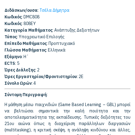
Διδάσκων/ουσα
:
Τσέλα Δήμητρα
Κωδικός
: DMC808
Κωδικός
: 808EY
Κατηγορία Μαθήματος
: Ανάπτυξης Δεξιοτήτων
Τύπος
: Υποχρεωτικό Επιλογής
Επίπεδο Μαθήματος
: Προπτυχιακό
Γλώσσα Μαθήματος
: Ελληνικά
Εξάμηνο
: Η΄
ECTS
: 5
Ώρες Διάλεξης
: 2
Ώρες Εργαστηρίου/Φροντιστηρίου
: 2Ε
Σύνολο Ωρών
: 4
Σύντομη Περιγραφή
:
Η μάθηση μέσω παιχνιδιών (Game Based Learning – GBL) μπορεί
να βελτιώσει σημαντικά την καλή ποιότητα και την
αποτελεσματικότητα της εκπαίδευσης. Τυπικές δεξιότητες του
21ου αιώνα όπως η διαχείριση παράλληλων διεργασιών
(multitasking), η κριτική σκέψη, η ανάληψη κινδύνου και άλλες,