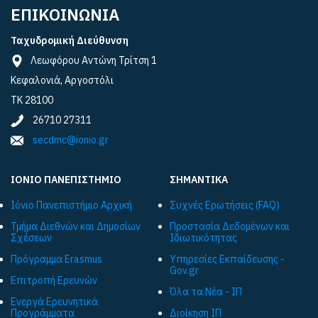
ΕΠΙΚΟΙΝΩΝΙΑ
Ταχυδρομική Διεύθυνση
Λεωφόρου Αντώνη Τρίτση 1
Κεφαλονιά, Αργοστόλι
ΤΚ 28100
26710 27311
secdmc@ionio.gr
ΙΟΝΙΟ ΠΑΝΕΠΙΣΤΗΜΙΟ
ΣΗΜΑΝΤΙΚΑ
Ιόνιο Πανεπιστήμιο Αρχική
Συχνές Ερωτήσεις (FAQ)
Τμήμα Διεθνών και Δημοσίων
Προστασία Δεδομένων και
Σχέσεων
Ιδιωτικότητας
Πρόγραμμα Εrasmus
Υπηρεσίες Εκπαίδευσης -
Gov.gr
Επιτροπή Ερευνών
Όλα τα Νέα - ΙΠ
Ενεργά Ερευνητικά
Προγράμματα
Διοίκηση ΙΠ