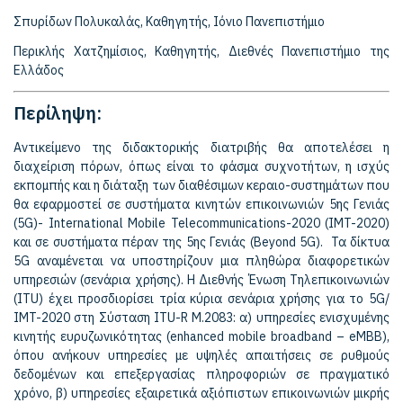
Σπυρίδων Πολυκαλάς, Καθηγητής, Ιόνιο Πανεπιστήμιο
Περικλής Χατζημίσιος, Καθηγητής, Διεθνές Πανεπιστήμιο της
Ελλάδος
Περίληψη:
Αντικείμενο της διδακτορικής διατριβής θα αποτελέσει η
διαχείριση πόρων, όπως είναι το φάσμα συχνοτήτων, η ισχύς
εκπομπής και η διάταξη των διαθέσιμων κεραιο-συστημάτων που
θα εφαρμοστεί σε συστήματα κινητών επικοινωνιών 5ης Γενιάς
(5G)- International Mobile Telecommunications-2020 (IMT-2020)
και σε συστήματα πέραν της 5ης Γενιάς (Beyond 5G). Τα δίκτυα
5G αναμένεται να υποστηρίζουν μια πληθώρα διαφορετικών
υπηρεσιών (σενάρια χρήσης). Η Διεθνής Ένωση Τηλεπικοινωνιών
(ITU) έχει προσδιορίσει τρία κύρια σενάρια χρήσης για το 5G/
IMT-2020 στη Σύσταση ITU-R M.2083: α) υπηρεσίες ενισχυμένης
κινητής ευρυζωνικότητας (enhanced mobile broadband – eMBB),
όπου ανήκουν υπηρεσίες με υψηλές απαιτήσεις σε ρυθμούς
δεδομένων και επεξεργασίας πληροφοριών σε πραγματικό
χρόνο, β) υπηρεσίες εξαιρετικά αξιόπιστων επικοινωνιών μικρής