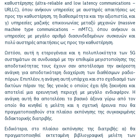
καθυστέρησης (ultra-reliable and low latency communications –
URLLC), όπου ανήκουν υπηρεσίες με αυστηρές απαιτήσεις ως
προς την καθυστέρηση, τη διαθεσιμότητα και την αξιοπιστία, και
γ) υπηρεσίες μαζικής επικοινωνίας μεταξύ μηχανών (massive
machine type communications – mMTC), όπου ανήκουν οι
υπηρεσίες με μεγάλο αριθμό διασυνδεδεμένων συσκευών και
πολύ αυστηρές απαιτήσεις ως προς την καθυστέρηση.
Ωστόσο, αυτή η ετερογένεια και η πολυπλοκότητα των 5G
συστημάτων σε συνδυασμό με την επιθυμία μεγιστοποίησης της
αποδοτικότητας τους έχουν σαν αποτέλεσμα την ακόρεστη
ανάγκη για αποδοτικότερη διαχείριση των διαθέσιμων ραδιο-
πόρων. Επιπλέον, η ανάγκη αυτή υπάρχει και στο σχεδιασμό των
δικτύων πέραν της 5ης γενιάς ο οποίος έχει ήδη ξεκινήσει και
αποτελεί μια ερευνητική περιοχή με μεγάλο ενδιαφέρον. Η
ανάγκη αυτή θα αποτελέσει το βασικό άξονα γύρω από τον
οποίο θα κινηθεί η μελέτη και η σχετική έρευνα που θα
πραγματοποιηθούν στα πλαίσιo εκπόνησης της συγκεκριμένης
διδακτορικής διατριβής.
Ειδικότερα, στο πλαίσιο εκπόνησης της διατριβής: α) θα
πραγματοποιηθεί εκτεταμένη βιβλιογραφική μελέτη των