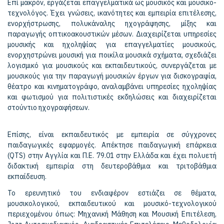
Επί μακρόν, εργάζεται επαγγελματικά ως μουσικός και μουσικο-
τεχνολόγος. Έχει γνώσεις, ικανότητες και εμπειρία επιτέλεσης,
ενορχήστρωσης, πολυκάναλης ηχογράφησης, μίξης και
παραγωγής οπτικοακουστικών μέσων.
Διαχει
ρίζεται υπηρεσίες
μουσικής και ηχοληψίας για επαγγελματίες μουσικούς,
ενορχηστρώνει μουσική για ποικίλα μουσικά σχήματα, σχεδιάζει
λογισμικό για μουσικούς και εκπαιδευτικούς, συνεργάζεται με
μουσικούς για την παραγωγή μουσικών έργων για δισκογραφία,
θέατρο και κινηματογράφο, αναλαμβάνει υπηρεσίες ηχοληψίας
και φωτισμού για πολιτιστικές εκδηλώσεις και διαχειρίζεται
στούντιο ηχογραφήσεων.
Επίσης, είναι εκπαιδευτικός με εμπειρία σε σύγχρονες
παιδαγωγικές εφαρμογές. Απέκτησε παιδαγωγική επάρκεια
(QTS) στην Αγγλία και Π.Ε. 79.01 στην Ελλάδα και έχει πολυετή
διδακτική εμπειρία στη δευτεροβάθμια και τριτοβάθμια
εκπαίδευση.
Το ερευνητικό του ενδιαφέρον εστιάζει σε θέματα,
μουσικολογικού, εκπαιδευτικού και μουσικό-τεχνολογικού
περιεχομένου όπως: Μηχανική Μάθηση και Μουσική Επιτέλεση,