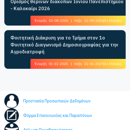
Ορισμός θερινών διακοπών Ιονίου Πανεπιστημίου
- Καλοκαίρι 2026
Έναρξη:
03-08-2026
|
Λήξη:
21-08-2026
[Σε Εξέλιξη]
Φοιτητική Διάκριση για το Τμήμα στον 1ο
Φοιτητικό Διαγωνισμό Δημοσιογραφίας για την
Αγροδιατροφή
Έναρξη:
01-11-2025
|
Λήξη:
31-01-2027
[Σε Εξέλιξη]
Προστασία Προσωπικών Δεδομένων
Φόρμα Επικοινωνίας και Παραπόνων