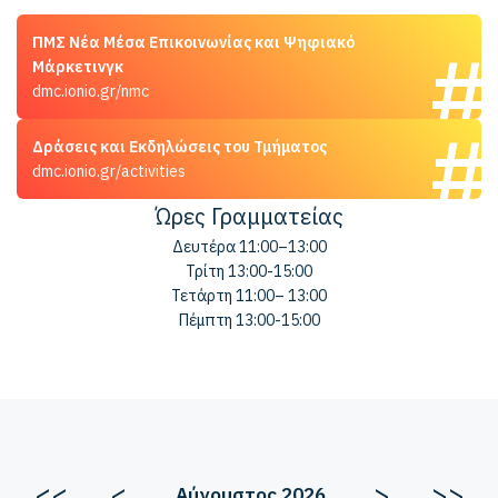
ΠΜΣ Νέα Μέσα Επικοινωνίας και Ψηφιακό
Μάρκετινγκ
dmc.ionio.gr/nmc
Δράσεις και Εκδηλώσεις του Τμήματος
dmc.ionio.gr/activities
Ώρες Γραμματείας
Δευτέρα 11:00–13:00
Τρίτη 13:00-15:00
Τετάρτη 11:00– 13:00
Πέμπτη 13:00-15:00
<<
<
>
>>
Αύγουστος 2026