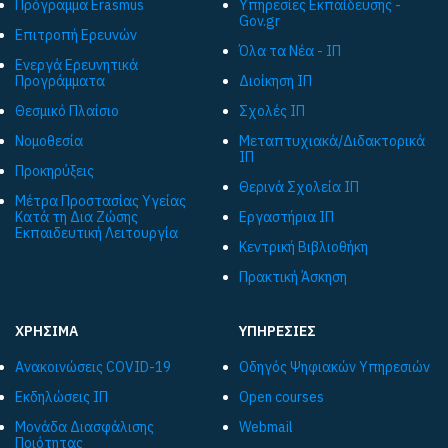
Πρόγραμμα Εrasmus
Υπηρεσίες Εκπαίδευσης -
Gov.gr
Επιτροπή Ερευνών
Όλα τα Νέα - ΙΠ
Ενεργά Ερευνητικά
Προγράμματα
Διοίκηση ΙΠ
Θεσμικό Πλαίσιο
Σχολές ΙΠ
Νομοθεσία
Μεταπτυχιακά/Διδακτορικά
ΙΠ
Προκηρύξεις
Θερινά Σχολεία ΙΠ
Μέτρα Προστασίας Υγείας
Κατά τη Δια Ζώσης
Εργαστήρια ΙΠ
Εκπαιδευτική Λειτουργία
Κεντρική Βιβλιοθήκη
Πρακτική Άσκηση
ΧΡΗΣΙΜΑ
ΥΠΗΡΕΣΙΕΣ
Ανακοινώσεις COVID-19
Οδηγός Ψηφιακών Υπηρεσιών
Εκδηλώσεις ΙΠ
Open courses
Μονάδα Διασφάλισης
Webmail
Ποιότητας