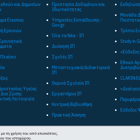
ιεθνών και Δημοσίων
Προστασία Δεδομένων και
Εκδηλώσε
ν
Ιδιωτικότητας
Μονάδα Δ
μα Εrasmus
Υπηρεσίες Εκπαίδευσης -
Ποιότητα
Gov.gr
ή Ερευνών
Τρόποι Ε
Όλα τα Νέα - ΙΠ
Ερευνητικά
Study in 
μματα
Διοίκηση ΙΠ
«Εύδοξος
 Πλαίσιο
Σχολές ΙΠ
Εθνικό Α
ία
Μεταπτυχιακά/Διδακτορικά
Διατριβώ
ΙΠ
ξεις
CLARIN:E
Θερινά Σχολεία ΙΠ
ροστασίας Υγείας
«Διαύγεια
 Δια Ζώσης
Εργαστήρια ΙΠ
υτική Λειτουργία
Περιφέρε
Κεντρική Βιβλιοθήκη
Εύδοξος 
Πρακτική Άσκηση
 με τη χρήση του από επισκέπτες,
νου του ιστοχώρου.