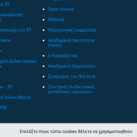
ις ΙΠ
Open courses
ιασφάλισης
ς
Webmail
ισαγωγής στο ΙΠ
Ηλεκτρονική Γραμματεία
Greece
Ακαδημαϊκή ταυτότητα
(πάσο)
»
e-Ενοικιάζεται
ρχείο Διδακτορικών
ν
Ακαδημαϊκό Ημερολόγιο
L
Συνήγορος του Φοιτητή
» - ΙΠ
Ζωντανές διαδικτυακές
μεταδόσεις «Δίαυλος»
ια Ιονίων Νήσων
ΨΜΕ
Επιλέξτε ποιοι τύποι cookies θέλετε να χρησιμοποιηθούν