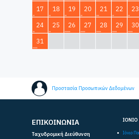
17
18
19
20
21
22
23
24
25
26
27
28
29
30
31
Προστασία Προσωπικών Δεδομένων
ΙΟΝΙΟ
ΕΠΙΚΟΙΝΩΝΙΑ
Ιόνιο Π
Ταχυδρομική Διεύθυνση