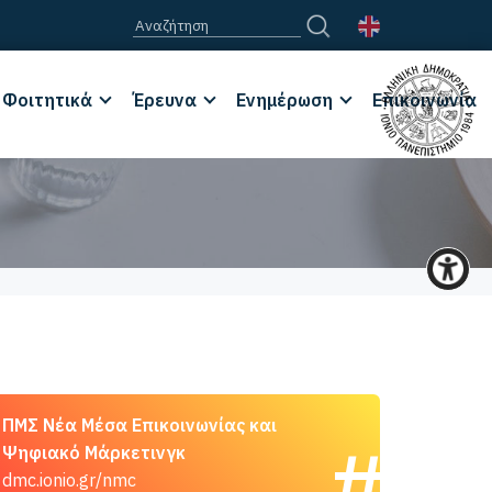
Φοιτητικά
Έρευνα
Ενημέρωση
Επικοινωνία
ΠΜΣ Νέα Μέσα Επικοινωνίας και
Ψηφιακό Μάρκετινγκ
dmc.ionio.gr/nmc