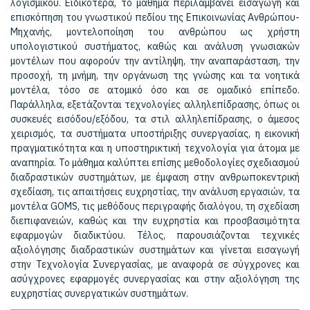
λογισμικού. Ειδικότερα, το μάθημα περιλαμβάνει εισαγωγή και
επισκόπηση του γνωστικού πεδίου της Επικοινωνίας Ανθρώπου-
Μηχανής, μοντελοποίηση του ανθρώπου ως χρήστη
υπολογιστικού συστήματος, καθώς και ανάλυση γνωσιακών
μοντέλων που αφορούν την αντίληψη, την αναπαράσταση, την
προσοχή, τη μνήμη, την οργάνωση της γνώσης και τα νοητικά
μοντέλα, τόσο σε ατομικό όσο και σε ομαδικό επίπεδο.
Παράλληλα, εξετάζονται τεχνολογίες αλληλεπίδρασης, όπως οι
συσκευές εισόδου/εξόδου, τα στιλ αλληλεπίδρασης, ο άμεσος
χειρισμός, τα συστήματα υποστήριξης συνεργασίας, η εικονική
πραγματικότητα και η υποστηρικτική τεχνολογία για άτομα με
αναπηρία. Το μάθημα καλύπτει επίσης μεθοδολογίες σχεδιασμού
διαδραστικών συστημάτων, με έμφαση στην ανθρωποκεντρική
σχεδίαση, τις απαιτήσεις ευχρηστίας, την ανάλυση εργασιών, τα
μοντέλα GOMS, τις μεθόδους περιγραφής διαλόγου, τη σχεδίαση
διεπιφανειών, καθώς και την ευχρηστία και προσβασιμότητα
εφαρμογών διαδικτύου. Τέλος, παρουσιάζονται τεχνικές
αξιολόγησης διαδραστικών συστημάτων και γίνεται εισαγωγή
στην Τεχνολογία Συνεργασίας, με αναφορά σε σύγχρονες και
ασύγχρονες εφαρμογές συνεργασίας και στην αξιολόγηση της
ευχρηστίας συνεργατικών συστημάτων.