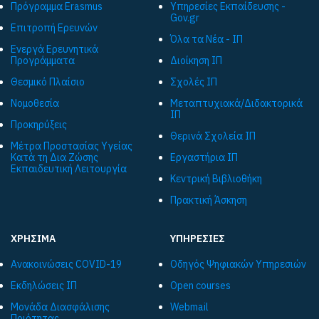
Πρόγραμμα Εrasmus
Υπηρεσίες Εκπαίδευσης -
Gov.gr
Επιτροπή Ερευνών
Όλα τα Νέα - ΙΠ
Ενεργά Ερευνητικά
Προγράμματα
Διοίκηση ΙΠ
Θεσμικό Πλαίσιο
Σχολές ΙΠ
Νομοθεσία
Μεταπτυχιακά/Διδακτορικά
ΙΠ
Προκηρύξεις
Θερινά Σχολεία ΙΠ
Μέτρα Προστασίας Υγείας
Κατά τη Δια Ζώσης
Εργαστήρια ΙΠ
Εκπαιδευτική Λειτουργία
Κεντρική Βιβλιοθήκη
Πρακτική Άσκηση
ΧΡΗΣΙΜΑ
ΥΠΗΡΕΣΙΕΣ
Ανακοινώσεις COVID-19
Οδηγός Ψηφιακών Υπηρεσιών
Εκδηλώσεις ΙΠ
Open courses
Μονάδα Διασφάλισης
Webmail
Ποιότητας