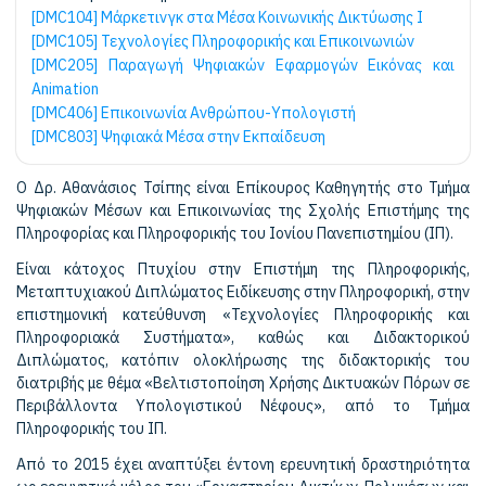
[DMC104] Μάρκετινγκ στα Μέσα Κοινωνικής Δικτύωσης Ι
[DMC105] Τεχνολογίες Πληροφορικής και Επικοινωνιών
[DMC205] Παραγωγή Ψηφιακών Εφαρμογών Εικόνας και
Animation
[DMC406] Επικοινωνία Ανθρώπου-Υπολογιστή
[DMC803] Ψηφιακά Μέσα στην Εκπαίδευση
Ο Δρ. Αθανάσιος Τσίπης είναι Επίκουρος Καθηγητής στο Τμήμα
Ψηφιακών Μέσων και Επικοινωνίας της Σχολής Επιστήμης της
Πληροφορίας και Πληροφορικής του Ιονίου Πανεπιστημίου (ΙΠ).
Είναι κάτοχος Πτυχίου στην Επιστήμη της Πληροφορικής,
Μεταπτυχιακού Διπλώματος Ειδίκευσης στην Πληροφορική, στην
επιστημονική κατεύθυνση «Τεχνολογίες Πληροφορικής και
Πληροφοριακά Συστήματα», καθώς και Διδακτορικού
Διπλώματος, κατόπιν ολοκλήρωσης της διδακτορικής του
διατριβής με θέμα «Βελτιστοποίηση Χρήσης Δικτυακών Πόρων σε
Περιβάλλοντα Υπολογιστικού Νέφους», από το Τμήμα
Πληροφορικής του ΙΠ.
Από το 2015 έχει αναπτύξει έντονη ερευνητική δραστηριότητα