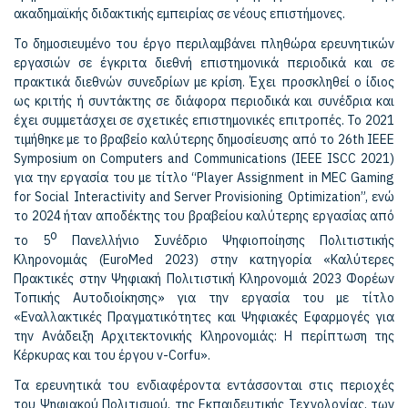
ακαδημαϊκής διδακτικής εμπειρίας σε νέους επιστήμονες.
Το δημοσιευμένο του έργο περιλαμβάνει πληθώρα ερευνητικών
εργασιών σε έγκριτα διεθνή επιστημονικά περιοδικά και σε
πρακτικά διεθνών συνεδρίων με κρίση. Έχει προσκληθεί ο ίδιος
ως κριτής ή συντάκτης σε διάφορα περιοδικά και συνέδρια και
έχει συμμετάσχει σε σχετικές επιστημονικές επιτροπές. To 2021
τιμήθηκε με το βραβείο καλύτερης δημοσίευσης από το 26th IEEE
Symposium on Computers and Communications (IEEE ISCC 2021)
για την εργασία του με τίτλο “Player Assignment in MEC Gaming
for Social Interactivity and Server Provisioning Optimization”, ενώ
το 2024 ήταν αποδέκτης του βραβείου καλύτερης εργασίας από
ο
το 5
Πανελλήνιο Συνέδριο Ψηφιοποίησης Πολιτιστικής
Κληρονομιάς (EuroMed 2023) στην κατηγορία «Καλύτερες
Πρακτικές στην Ψηφιακή Πολιτιστική Κληρονομιά 2023 Φορέων
Τοπικής Αυτοδιοίκησης» για την εργασία του με τίτλο
«Εναλλακτικές Πραγματικότητες και Ψηφιακές Εφαρμογές για
την Ανάδειξη Αρχιτεκτονικής Κληρονομιάς: Η περίπτωση της
Κέρκυρας και του έργου v-Corfu».
Τα ερευνητικά του ενδιαφέροντα εντάσσονται στις περιοχές
του Ψηφιακού Πολιτισμού, της Εκπαιδευτικής Τεχνολογίας, των