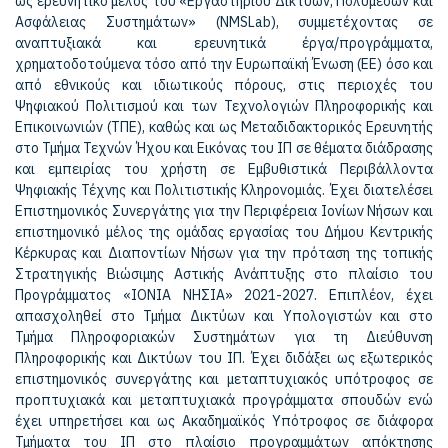
ως ερευνητικό μέλος του «Εργαστηρίου Δικτύων, Πολυμέσων και
Ασφάλειας Συστημάτων» (NMSLab), συμμετέχοντας σε
αναπτυξιακά και ερευνητικά έργα/προγράμματα,
χρηματοδοτούμενα τόσο από την Ευρωπαϊκή Ένωση (EE) όσο και
από εθνικούς και ιδιωτικούς πόρους, στις περιοχές του
Ψηφιακού Πολιτισμού και των Τεχνολογιών Πληροφορικής και
Επικοινωνιών (ΤΠΕ), καθώς και ως Μεταδιδακτορικός Ερευνητής
στο Τμήμα Τεχνών Ήχου και Εικόνας του ΙΠ σε θέματα διάδρασης
και εμπειρίας του χρήστη σε Εμβυθιστικά Περιβάλλοντα
Ψηφιακής Τέχνης και Πολιτιστικής Κληρονομιάς. Έχει διατελέσει
Επιστημονικός Συνεργάτης για την Περιφέρεια Ιονίων Νήσων και
επιστημονικό μέλος της ομάδας εργασίας του Δήμου Κεντρικής
Κέρκυρας και Διαποντίων Νήσων για την πρόταση της τοπικής
Στρατηγικής Βιώσιμης Αστικής Ανάπτυξης στο πλαίσιο του
Προγράμματος «ΙΟΝΙΑ ΝΗΣΙΑ» 2021-2027. Επιπλέον, έχει
απασχοληθεί στο Τμήμα Δικτύων και Υπολογιστών και στο
Τμήμα Πληροφοριακών Συστημάτων για τη Διεύθυνση
Πληροφορικής και Δικτύων του ΙΠ. Έχει διδάξει ως εξωτερικός
επιστημονικός συνεργάτης και μεταπτυχιακός υπότροφος σε
προπτυχιακά και μεταπτυχιακά προγράμματα σπουδών ενώ
έχει υπηρετήσει και ως Ακαδημαϊκός Υπότροφος σε διάφορα
Τμήματα του ΙΠ στο πλαίσιο προγραμμάτων απόκτησης