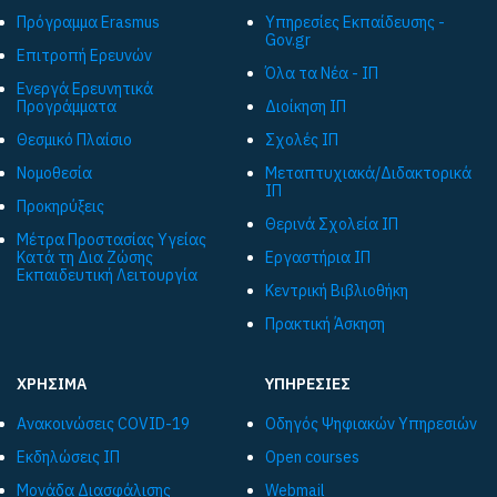
Πρόγραμμα Εrasmus
Υπηρεσίες Εκπαίδευσης -
Gov.gr
Επιτροπή Ερευνών
Όλα τα Νέα - ΙΠ
Ενεργά Ερευνητικά
Προγράμματα
Διοίκηση ΙΠ
Θεσμικό Πλαίσιο
Σχολές ΙΠ
Νομοθεσία
Μεταπτυχιακά/Διδακτορικά
ΙΠ
Προκηρύξεις
Θερινά Σχολεία ΙΠ
Μέτρα Προστασίας Υγείας
Κατά τη Δια Ζώσης
Εργαστήρια ΙΠ
Εκπαιδευτική Λειτουργία
Κεντρική Βιβλιοθήκη
Πρακτική Άσκηση
ΧΡΗΣΙΜΑ
ΥΠΗΡΕΣΙΕΣ
Ανακοινώσεις COVID-19
Οδηγός Ψηφιακών Υπηρεσιών
Εκδηλώσεις ΙΠ
Open courses
Μονάδα Διασφάλισης
Webmail