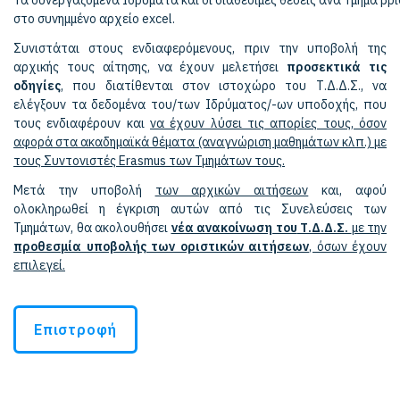
στο συνημμένο αρχείο excel.
Συνιστάται στους ενδιαφερόμενους, πριν την υποβολή της
αρχικής τους αίτησης, να έχουν μελετήσει
προσεκτικά τις
οδηγίες
, που διατίθενται στον ιστοχώρο του Τ.Δ.Δ.Σ., να
ελέγξουν τα δεδομένα του/των Ιδρύματος/-ων υποδοχής, που
τους ενδιαφέρουν και
να έχουν λύσει τις απορίες τους, όσον
αφορά στα ακαδημαϊκά θέματα (αναγνώριση μαθημάτων κλπ.) με
τους Συντονιστές Erasmus των Τμημάτων τους.
Μετά την υποβολή
των αρχικών αιτήσεων
και, αφού
ολοκληρωθεί η έγκριση αυτών από τις Συνελεύσεις των
Τμημάτων, θα ακολουθήσει
νέα ανακοίνωση του
Τ.Δ.Δ.Σ.
με την
προθεσμία υποβολής των οριστικών αιτήσεων
, όσων έχουν
επιλεγεί.
Επιστροφή