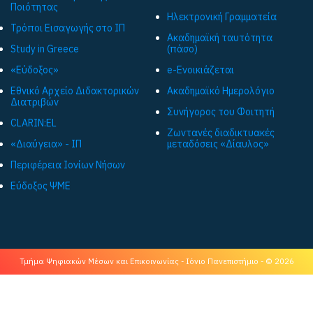
Ποιότητας
Ηλεκτρονική Γραμματεία
Τρόποι Εισαγωγής στο ΙΠ
Ακαδημαϊκή ταυτότητα
Study in Greece
(πάσο)
«Εύδοξος»
e-Ενοικιάζεται
Εθνικό Αρχείο Διδακτορικών
Ακαδημαϊκό Ημερολόγιο
Διατριβών
Συνήγορος του Φοιτητή
CLARIN:EL
Ζωντανές διαδικτυακές
«Διαύγεια» - ΙΠ
μεταδόσεις «Δίαυλος»
Περιφέρεια Ιονίων Νήσων
Εύδοξος ΨΜΕ
Τμήμα Ψηφιακών Μέσων και Επικοινωνίας - Ιόνιο Πανεπιστήμιο - © 2026