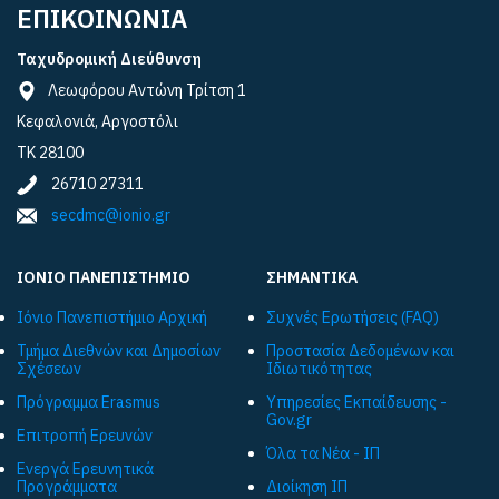
ΕΠΙΚΟΙΝΩΝΙΑ
Ταχυδρομική Διεύθυνση
Λεωφόρου Αντώνη Τρίτση 1
Κεφαλονιά, Αργοστόλι
ΤΚ 28100
26710 27311
secdmc@ionio.gr
ΙΟΝΙΟ ΠΑΝΕΠΙΣΤΗΜΙΟ
ΣΗΜΑΝΤΙΚΑ
Ιόνιο Πανεπιστήμιο Αρχική
Συχνές Ερωτήσεις (FAQ)
Τμήμα Διεθνών και Δημοσίων
Προστασία Δεδομένων και
Σχέσεων
Ιδιωτικότητας
Πρόγραμμα Εrasmus
Υπηρεσίες Εκπαίδευσης -
Gov.gr
Επιτροπή Ερευνών
Όλα τα Νέα - ΙΠ
Ενεργά Ερευνητικά
Προγράμματα
Διοίκηση ΙΠ