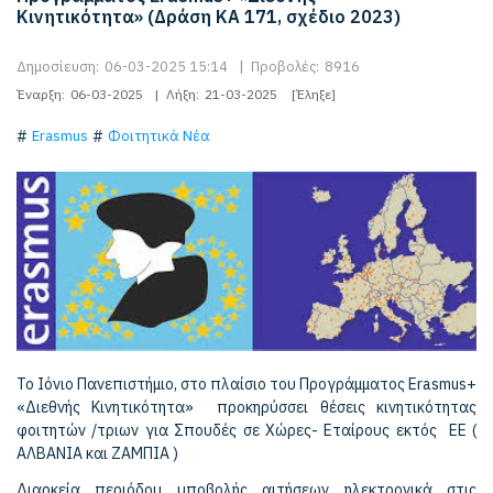
Κινητικότητα» (Δράση ΚΑ 171, σχέδιο 2023)
Δημοσίευση:
06-03-2025 15:14
|
Προβολές:
8916
Έναρξη:
06-03-2025
|
Λήξη:
21-03-2025
[Έληξε]
Erasmus
Φοιτητικά Νέα
Το Ιόνιο Πανεπιστήμιο, στο πλαίσιο του Προγράμματος Erasmus+
«Διεθνής Κινητικότητα» προκηρύσσει θέσεις κινητικότητας
φοιτητών /τριων για Σπουδές σε Χώρες- Εταίρους εκτός ΕΕ (
ΑΛΒΑΝΙΑ και ΖΑΜΠΙΑ )
Διαρκεία περιόδου υποβολής αιτήσεων ηλεκτρονικά στις