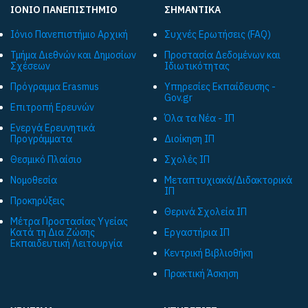
ΙΟΝΙΟ ΠΑΝΕΠΙΣΤΗΜΙΟ
ΣΗΜΑΝΤΙΚΑ
Ιόνιο Πανεπιστήμιο Αρχική
Συχνές Ερωτήσεις (FAQ)
Τμήμα Διεθνών και Δημοσίων
Προστασία Δεδομένων και
Σχέσεων
Ιδιωτικότητας
Πρόγραμμα Εrasmus
Υπηρεσίες Εκπαίδευσης -
Gov.gr
Επιτροπή Ερευνών
Όλα τα Νέα - ΙΠ
Ενεργά Ερευνητικά
Προγράμματα
Διοίκηση ΙΠ
Θεσμικό Πλαίσιο
Σχολές ΙΠ
Νομοθεσία
Μεταπτυχιακά/Διδακτορικά
ΙΠ
Προκηρύξεις
Θερινά Σχολεία ΙΠ
Μέτρα Προστασίας Υγείας
Κατά τη Δια Ζώσης
Εργαστήρια ΙΠ
Εκπαιδευτική Λειτουργία
Κεντρική Βιβλιοθήκη
Πρακτική Άσκηση