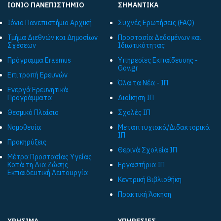
ΙΟΝΙΟ ΠΑΝΕΠΙΣΤΗΜΙΟ
ΣΗΜΑΝΤΙΚΑ
Ιόνιο Πανεπιστήμιο Αρχική
Συχνές Ερωτήσεις (FAQ)
Τμήμα Διεθνών και Δημοσίων
Προστασία Δεδομένων και
Σχέσεων
Ιδιωτικότητας
Πρόγραμμα Εrasmus
Υπηρεσίες Εκπαίδευσης -
Gov.gr
Επιτροπή Ερευνών
Όλα τα Νέα - ΙΠ
Ενεργά Ερευνητικά
Προγράμματα
Διοίκηση ΙΠ
Θεσμικό Πλαίσιο
Σχολές ΙΠ
Νομοθεσία
Μεταπτυχιακά/Διδακτορικά
ΙΠ
Προκηρύξεις
Θερινά Σχολεία ΙΠ
Μέτρα Προστασίας Υγείας
Κατά τη Δια Ζώσης
Εργαστήρια ΙΠ
Εκπαιδευτική Λειτουργία
Κεντρική Βιβλιοθήκη
Πρακτική Άσκηση
ΧΡΗΣΙΜΑ
ΥΠΗΡΕΣΙΕΣ