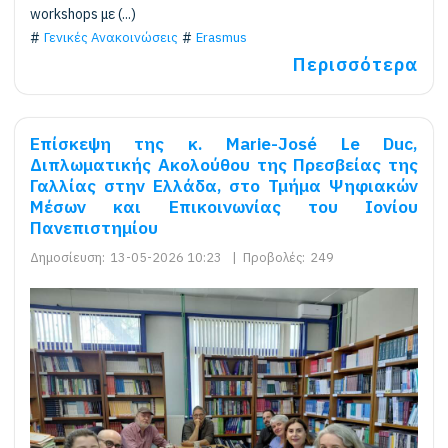
workshops με (...)
Γενικές Ανακοινώσεις
Erasmus
Περισσότερα
Επίσκεψη της κ. Marie-José Le Duc,
Διπλωματικής Ακολούθου της Πρεσβείας της
Γαλλίας στην Ελλάδα, στο Τμήμα Ψηφιακών
Μέσων και Επικοινωνίας του Ιονίου
Πανεπιστημίου
Δημοσίευση:
13-05-2026 10:23
|
Προβολές:
249