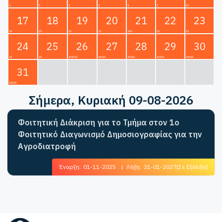
17
18
19
20
21
22
23
24
25
26
27
28
29
30
31
Σήμερα
, Κυριακή 09-08-2026
Φοιτητική Διάκριση για το Τμήμα στον 1ο
Φοιτητικό Διαγωνισμό Δημοσιογραφίας για την
Αγροδιατροφή
Έναρξη:
01-11-2025
|
Λήξη:
31-01-2027
[Σε Εξέλιξη]