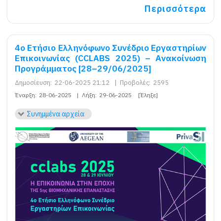
Περισσότερα
4ο Ετήσιο Ελληνόφωνο Συνέδριο Εργαστηρίων
Επικοινωνίας (CCLABS 2025) – Ανακοίνωση
Προγράμματος [28–29/06/2025]
Δημοσίευση:
22-06-2025 21:12
|
Προβολές:
2595
Έναρξη:
28-06-2025
|
Λήξη:
29-06-2025
[Έληξε]
Συνημμένα αρχεία