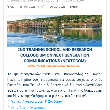
Δημοσίευση:
25-09-2025 12:26
|
Προβολές:
2168
Έναρξη:
25-09-2025
|
Λήξη:
06-10-2025
[Έληξε]
Το Τμήμα Ψηφιακών Μέσων και Επικοινωνίας του Ιονίου
Πανεπιστημίου σας προσκαλεί να συμμετάσχετε στο 2ο
Εκπαιδευτικό Σεμινάριο & Ερευνητικό Συμπόσιο NextGCom
2025, που επικεντρώνεται στη χρήση Τεχνητής Νοημοσύνης
και Μηχανικής Μάθησης στα μελλοντικά δίκτυα 6G.
Γενικές Ανακοινώσεις
Συνέδρια
Εκπαιδευτικές Δράσεις