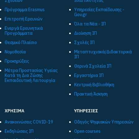
Σχέσεων
Ιδιωτικότητας
Πρόγραμμα Εrasmus
Υπηρεσίες Εκπαίδευσης -
Gov.gr
Επιτροπή Ερευνών
Όλα τα Νέα - ΙΠ
Ενεργά Ερευνητικά
Προγράμματα
Διοίκηση ΙΠ
Θεσμικό Πλαίσιο
Σχολές ΙΠ
Νομοθεσία
Μεταπτυχιακά/Διδακτορικά
ΙΠ
Προκηρύξεις
Θερινά Σχολεία ΙΠ
Μέτρα Προστασίας Υγείας
Κατά τη Δια Ζώσης
Εργαστήρια ΙΠ
Εκπαιδευτική Λειτουργία
Κεντρική Βιβλιοθήκη
Πρακτική Άσκηση
ΧΡΗΣΙΜΑ
ΥΠΗΡΕΣΙΕΣ
Ανακοινώσεις COVID-19
Οδηγός Ψηφιακών Υπηρεσιών
Εκδηλώσεις ΙΠ
Open courses