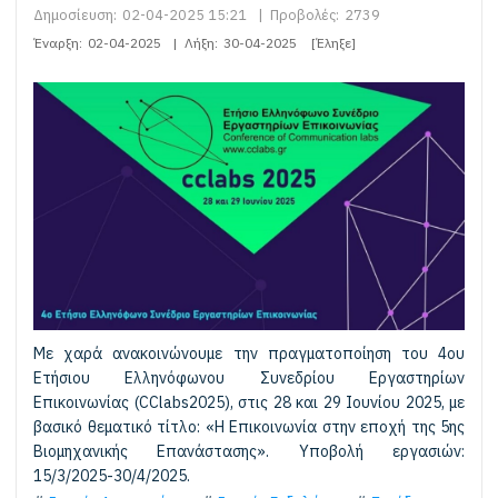
Δημοσίευση:
02-04-2025 15:21
|
Προβολές:
2739
Έναρξη:
02-04-2025
|
Λήξη:
30-04-2025
[Έληξε]
Με χαρά ανακοινώνουμε την πραγματοποίηση του 4ου
Ετήσιου Ελληνόφωνου Συνεδρίου Εργαστηρίων
Επικοινωνίας (CClabs2025), στις 28 και 29 Ιουνίου 2025, με
βασικό θεματικό τίτλο: «Η Επικοινωνία στην εποχή της 5ης
Βιομηχανικής Επανάστασης». Υποβολή εργασιών:
15/3/2025-30/4/2025.