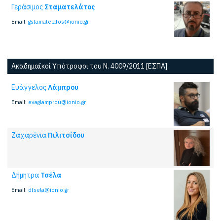
Γεράσιμος
Σταματελάτος
Email:
gstamatelatos@ionio.gr
Ακαδημαϊκοί Υπότροφοι του Ν. 4009/2011 [ΕΣΠΑ]
Ευάγγελος
Λάμπρου
Email:
evaglamprou@ionio.gr
Ζαχαρένια
Πιλιτσίδου
Δήμητρα
Τσέλα
Email:
dtsela@ionio.gr