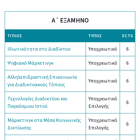
Α΄ ΕΞΑΜΗΝΟ
ΤΊΤΛΟΣ
ΤΎΠΟΣ
ECTS
Ιδιωτικότητα στο Διαδίκτυο
Υποχρεωτικό
6
Ψηφιακό Μάρκετινγκ
Υποχρεωτικό
6
Αλληλεπιδραστική Επικοινωνία
Υποχρεωτικό
6
για Διαδικτυακούς Τόπους
Τεχνολογίες Διαδικτύου και
Υποχρεωτικό
6
Παγκόσμιου Ιστού
Επιλογής
Μάρκετινγκ στα Μέσα Κοινωνικής
Υποχρεωτικό
6
Δικτύωσης
Επιλογής