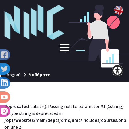
Αρχική
Μαθήματα
Deprecated
: substr(): Passing null to parameter #1 ($string)
of type string is deprecated in
/opt/websites/main/depts/dmc/nmc/includes/courses.php
on line
2