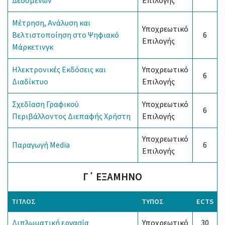
Δεδομένων
Επιλογής
Μέτρηση, Ανάλυση και
Υποχρεωτικό
Βελτιστοποίηση στο Ψηφιακό
6
Επιλογής
Μάρκετινγκ
Ηλεκτρονικές Εκδόσεις και
Υποχρεωτικό
6
Διαδίκτυο
Επιλογής
Σχεδίαση Γραφικού
Υποχρεωτικό
6
Περιβάλλοντος Διεπαφής Χρήστη
Επιλογής
Υποχρεωτικό
Παραγωγή Media
6
Επιλογής
Γ΄ ΕΞΑΜΗΝΟ
ΤΊΤΛΟΣ
ΤΎΠΟΣ
ECTS
Διπλωματική εργασία
Υποχρεωτικό
30